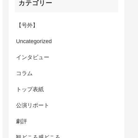
カテゴリー
【号外】
Uncategorized
インタビュー
コラム
トップ表紙
公演リポート
劇評
観どころ感どころ