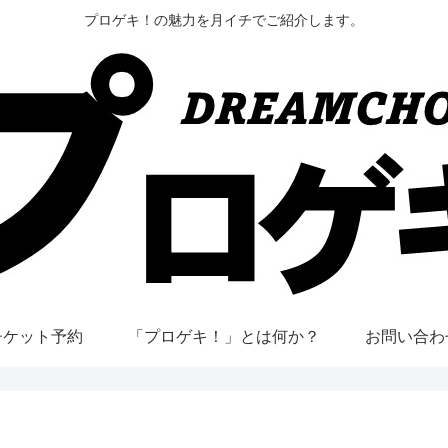
プロゲキ！の魅力を月イチでご紹介します。
チケット予約
「プロゲキ！」とは何か？
お問い合わ