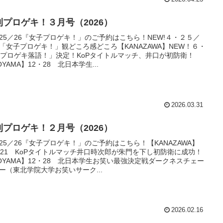
刊プロゲキ！３月号（2026）
25／26『女子プロゲキ！」のご予約はこちら！NEW!４・２５／
「女子プロゲキ！」観どころ感どころ【KANAZAWA】NEW！６・
「プロゲキ落語！」決定！KoPタイトルマッチ、井口が初防衛！
OYAMA】12・28 北日本学生...
2026.03.31
刊プロゲキ！２月号（2026）
25／26『女子プロゲキ！」のご予約はこちら！【KANAZAWA】
・21 KoPタイトルマッチ井口時次郎が朱門を下し初防衛に成功！
OYAMA】12・28 北日本学生お笑い最強決定戦ダークネスチェー
ー（東北学院大学お笑いサーク...
2026.02.16