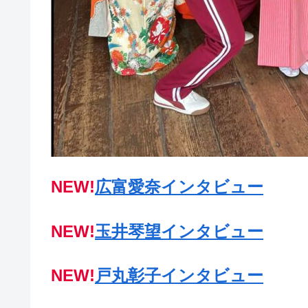
NEW!
広富愛奈インタビュー
NEW!
玉井琴望インタビュー
NEW!
戸丸彰子インタビュー