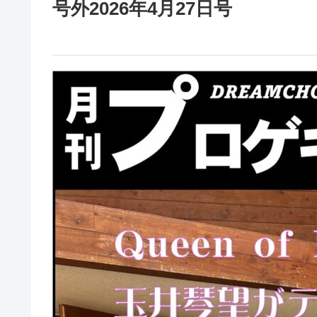
号外2026年4月27日号