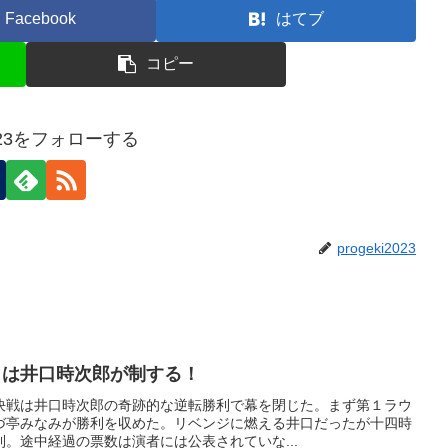
Facebook
はてブ
コピー
i2023をフォローする
progeki2023
』は井口時次郎が制する！
決戦は井口時次郎の奇跡的な逆転勝利で幕を閉じた。まず第１ラウ
づ亭みなみが勝利を収めた。リベンジに燃える井口だったが十四時
。途中経過の票数は演者には公表されていな...