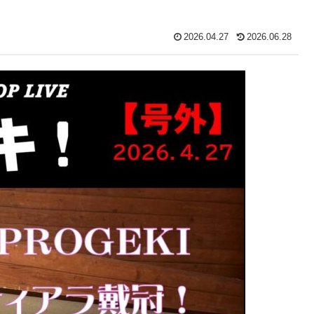
2026.04.27
2026.06.28