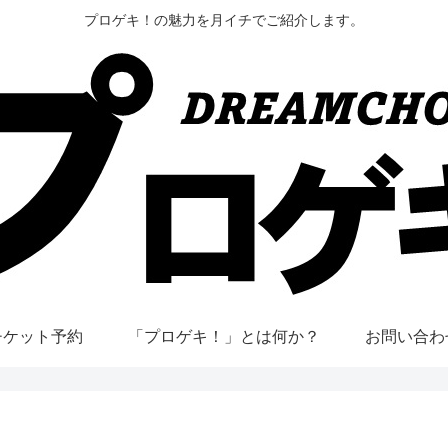
プロゲキ！の魅力を月イチでご紹介します。
チケット予約
「プロゲキ！」とは何か？
お問い合わ