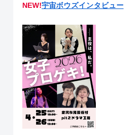
NEW!
宇宙ボウズインタビュー