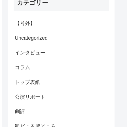
カテゴリー
【号外】
Uncategorized
インタビュー
コラム
トップ表紙
公演リポート
劇評
観どころ感どころ