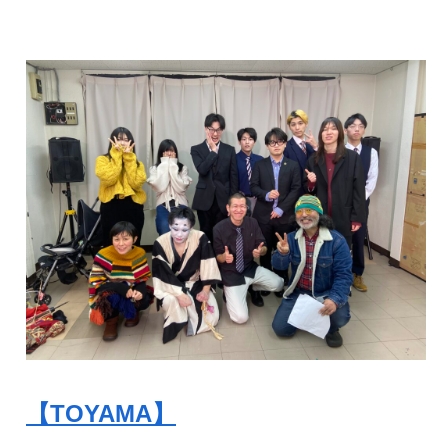
【TOYAMA】